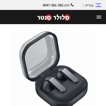
חייגו
0547-561-561
עִבְרִית
▼