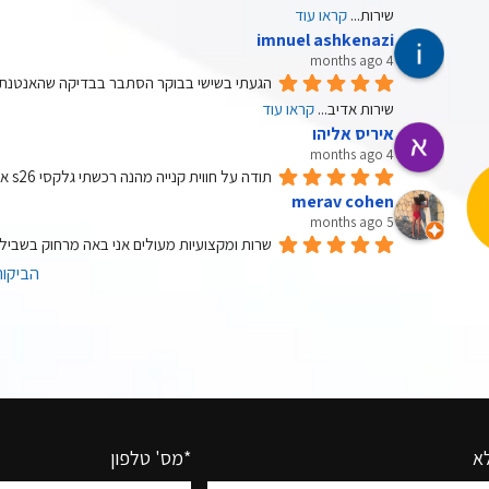
שירות
... 
קראו עוד
imnuel ashkenazi
4 months ago
הגעתי בשישי בבוקר הסתבר בבדיקה שהאנטנת ס
שירות אדיב
... 
קראו עוד
איריס אליהו
4 months ago
תודה על חווית קנייה מהנה רכשתי גלקסי s26 אולטרה 512 גיגה שיורת מעולה .
merav cohen
5 months ago
שרות ומקצועיות מעולים אני באה מרחוק בשבילו  
הביקור
א
*מס' טלפון