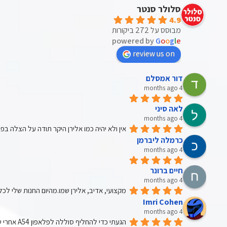
סלולר סנטר
4.9
מבוסס על 272 ביקורות
powered by
G
o
o
g
l
e
review us on
דור אמסלם
4 months ago
לאה סיני
4 months ago
אין ולא יהיה כמו אלירן היקר תודה על הצלה בפ
כרמלה ליברמן
4 months ago
חיים ברונר
4 months ago
מקצועי, אדיב, אלירן שמו.מהיום החנות שלי לכ
Imri Cohen
4 months ago