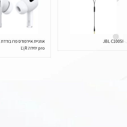
JBL C100SI
א
pro יחידה L\R