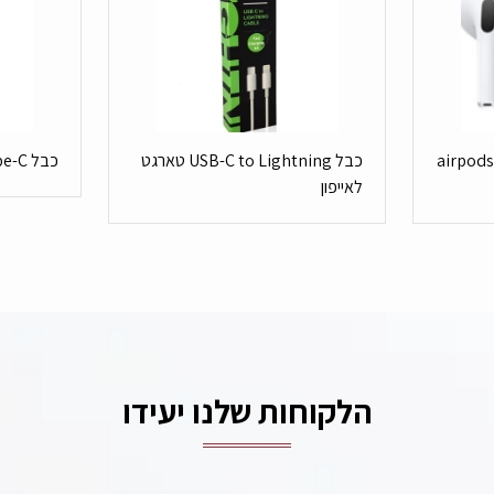
וזניית איירפודס פרו בודדת airpods
כבל USB-C to Lightning טארגט
כבל MicroUSB to Type-C טארגט
לאייפון
הלקוחות שלנו יעידו