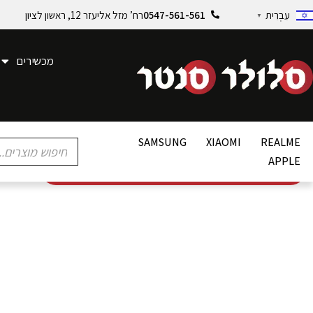
0547-561-561
רח’ מזל אליעזר 12, ראשון לציון
עִבְרִית
▼
מכשירים
SAMSUNG
XIAOMI
REALME
APPLE
מכירת מכשירים מהיבואן הרשמי