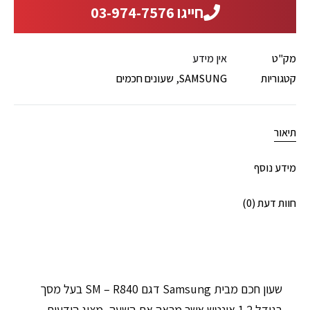
חייגו 03-974-7576
מק"ט
אין מידע
קטגוריות
SAMSUNG
,
שעונים חכמים
תיאור
מידע נוסף
חוות דעת (0)
שעון חכם מבית Samsung דגם SM – R840 בעל מסך
בגודל 1.2 אינטש אשר מראה את השעה, מציג הודעות,