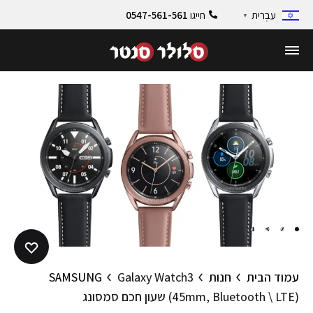
חייגו
0547-561-561
עִבְרִית
▼
4
3
2
1
עמוד הבית
חנות
Galaxy Watch3
SAMSUNG
(45mm, Bluetooth \ LTE) שעון חכם סמסונג