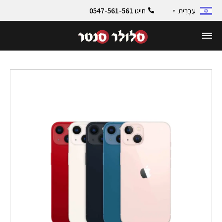
חייגו
0547-561-561
עִבְרִית
▼