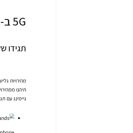
5G ב-iPhone
תגידו שלום
מהירויות גלישה ג
תיהנו ממהירוי
גיימינג עם תג
rphone