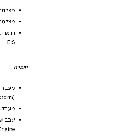
מצלמה 
מצלמה
וידאו
o-
EIS
חומרה
מעבד פ
storm)
מעבד ג
שבב
al
Engine