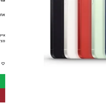
אחר
מצלמה: P