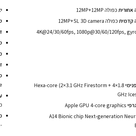
אחורית
כפולה 12MP+12MP
י
 קדמית
כפולה 12MP+SL 3D camera
ס
4K@24/30/60fps, 1080p@30/60/120fps, gyr
ד
ס
מ
ז
ס
e
נימי
Hexa-core (2×3.1 GHz Firestorm + 4×1.8
GHz Ice
ע
מ
רפי
Apple GPU 4-core graphics
מ
A14 Bionic chip Next‑generation Neur
-7.4mm, משקל – 164 גרם