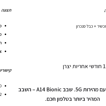
תצוגה
מ
כשיר + כבל סנכרון
מ
ר
צ
קישוריו
O
עידן חדש עם מהירות 5G. שבב A14 Bionic – השבב
2
המהיר ביותר בטלפון חכם.