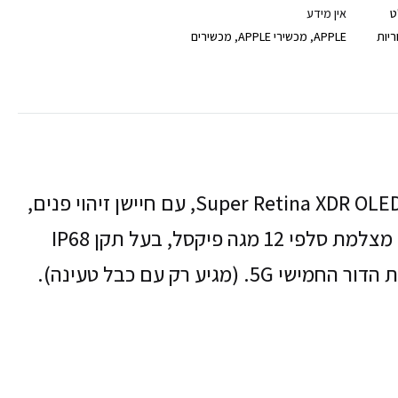
ט
אין מידע
ריות
APPLE
,
מכשירי APPLE
,
מכשירים
האייפון 12 החזק והעוצמתי מבית Apple, בעל מסך 6.1 אינטש Super Retina XDR OLED, עם חיישן זיהוי פנים,
מעבד ראשי A14 Bionic, שתי מצלמות אחוריות 12 מגה פיקסל, מצלמת סלפי 12 מגה פיקסל, בעל תקן IP68
ע רק עם כבל טעינה).