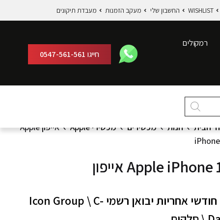
WISHLIST
החשבון שלי
מעקב הזמנות
מעבדת תיקונים
רמקולים
חייגו
0547-561-561
ד הבית
חנות
מכשירים
מכשירי Apple
אייפון Apple
iPhone
פון Apple iPhone 12
י
Icon Group \ C-
 סלקום