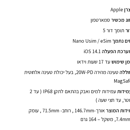
צרן
Apple
וג מכשיר
סמארטפון
ור
תומך דור 5
ים נתמך
Nano Usim / eSim
ערכת הפעלה
iOS 14.1
מן שימוש
עד 17 שעות וידאו
וללה
טעינה מהירה 20W-PD, בעל יכולת טעינה אלחוטית
MagSaf
מידות
עמידות למים ואבק בהתאם לתקן IP68 ( עד 2
טר, עד חצי שעה )
ידות המוצר
אורך-146.7mm , רוחב- 71.5mm , עומק