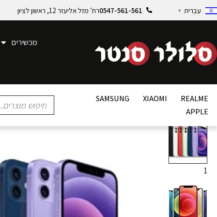
0547-561-561
רח’ מזל אליעזר 12, ראשון לציון
עִבְרִית
▼
מכשירים
SAMSUNG
XIAOMI
REALME
APPLE
1