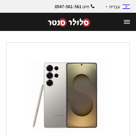
חייגו
0547-561-561
עִבְרִית
▼