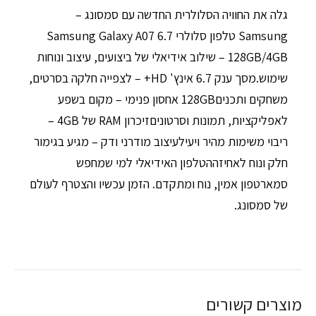
גלה את החוויה הסלולרית החדשה עם סמסונג –
Samsung טלפון סלולרי 6.7 Samsung Galaxy A07
128GB/4GB – שילוב אידיאלי של ביצועים, עיצוב ונוחות
שימוש.מסך ענק 6.7 אינץ' HD+ – לצפייה חלקה בסרטים,
משחקים ותכנים128GB אחסון פנימי – מקום בשפע
לאפליקציות, תמונות וסרטוניםזיכרון RAM של 4GB –
ריבוי משימות מהיר ויעילעיצוב מודרני ודק – מגיע בגימור
חלק ונוח לאחיזההטלפון האידיאלי למי שמחפש
סמארטפון אמין, נוח ומתקדם. הזמן עכשיו והצטרף לעולם
של סמסונג.
מוצרים קשורים