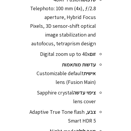
Telephoto: 100 mm (4x), ƒ/2.8
aperture, Hybrid Focus
Pixels, 3D sensor‑shift optical
image stabilization and
autofocus, tetraprism design
זום
Digital zoom up to 40x
עדשות מותאמות
אישית
Customizable default
lens (Fusion Main)
ציפוי עדשה
Sapphire crystal
lens cover
צבע
Adaptive True Tone flash ,
Smart HDR 5