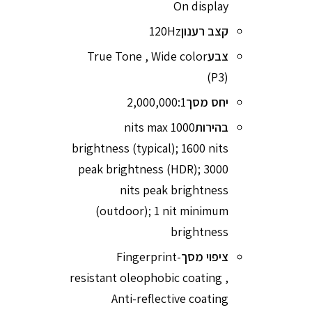
On display
קצב רענון
120Hz
צבע
True Tone , Wide color
(P3)
יחס מסך
2,000,000:1
בהירות
1000 nits max
brightness (typical); 1600 nits
peak brightness (HDR); 3000
nits peak brightness
(outdoor); 1 nit minimum
brightness
ציפוי מסך
Fingerprint-
resistant oleophobic coating ,
Anti-reflective coating