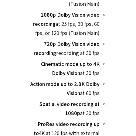
(Fusion Main)
1080p Dolby Vision video
recording
at 25 fps, 30 fps, 60
fps, or 120 fps (Fusion Main)
720p Dolby Vision video
recording
recording at 30 fps
Cinematic mode up to 4K
Dolby Vision
at 30 fps
Action mode up to 2.8K Dolby
Vision
at 60 fps
Spatial video recording at
1080p
at 30 fps
ProRes video recording up
to
4K at 120 fps with external