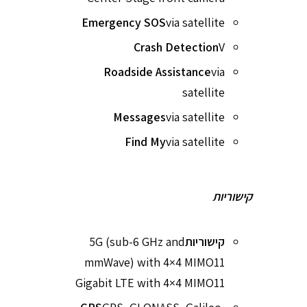
Emergency SOS
via satellite
Crash Detection
V
Roadside Assistance
via
satellite
Messages
via satellite
Find My
via satellite
קישוריות
קישוריות
5G (sub-6 GHz and
mmWave) with 4×4 MIMO11
Gigabit LTE with 4×4 MIMO11