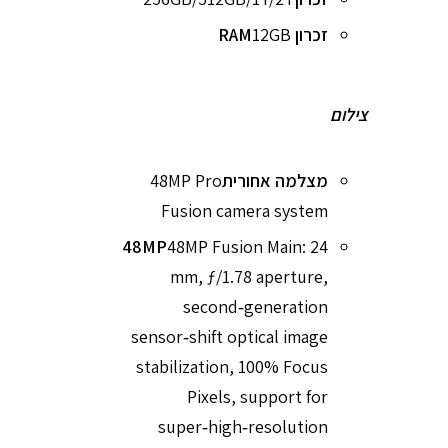
זכרון RAM
12GB
צילום
מצלמה אחורית
48MP Pro
Fusion camera system
48MP
48MP Fusion Main: 24
mm, ƒ/1.78 aperture,
second‑generation
sensor‑shift optical image
stabilization, 100% Focus
Pixels, support for
super‑high‑resolution