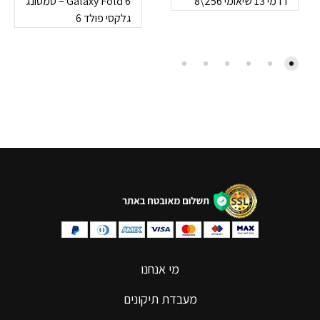
רדמי 13 שיאומי 256\8
Galaxy Fold 6 – סמסונג
גלקסי פולד 6
מי אנחנו
מעבדת תיקונים