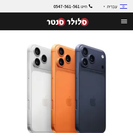
חייגו
0547-561-561
עִבְרִית
▼