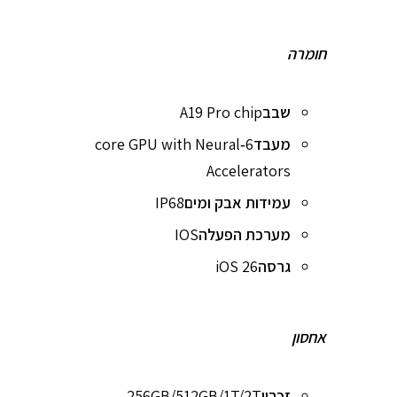
חומרה
שבב
A19 Pro chip
מעבד
6‑core GPU with Neural
Accelerators
עמידות אבק ומים
IP68
מערכת הפעלה
IOS
גרסה
iOS 26
אחסון
זכרון
256GB/512GB/1T/2T