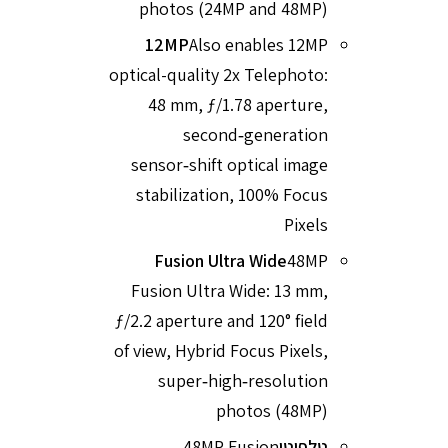
photos (24MP and 48MP)
12MP
Also enables 12MP
optical-quality 2x Telephoto:
48 mm, ƒ/1.78 aperture,
second‑generation
sensor‑shift optical image
stabilization, 100% Focus
Pixels
Fusion Ultra Wide
48MP
Fusion Ultra Wide: 13 mm,
ƒ/2.2 aperture and 120° field
of view, Hybrid Focus Pixels,
super‑high‑resolution
photos (48MP)
טלפוטו
48MP Fusion