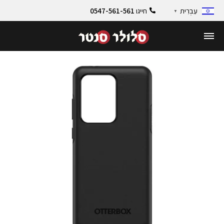
חייגו
0547-561-561
עִבְרִית
▼