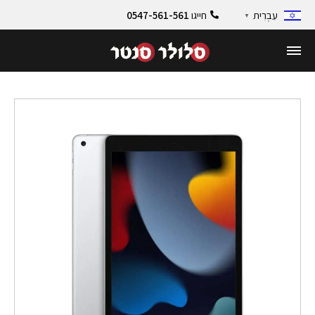
חייגו
0547-561-561
עִבְרִית
▼