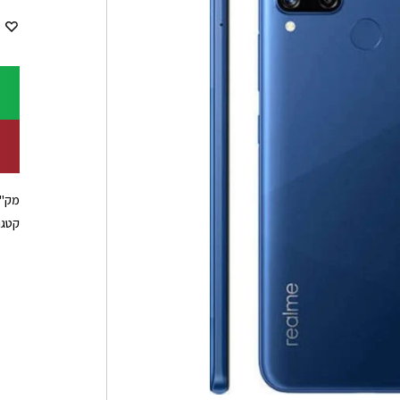
מק"
קטגו