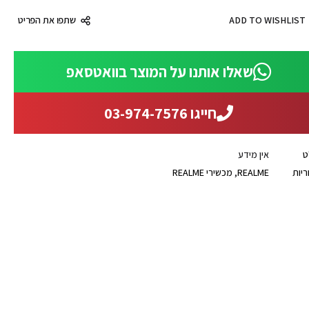
ADD TO WISHLIST
שתפו את הפריט
שאלו אותנו על המוצר בוואטסאפ
חייגו 03-974-7576
ט
אין מידע
ריות
REALME
,
מכשירי REALME