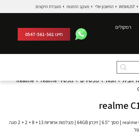
WISHLIST
החשבון שלי
מעקב הזמנות
מעבדת תיקונים
רמקולים
חייגו
0547-561-561
ד הבית
חנות
מכשירים
מכשירי Realme
realme
realme C
realme C15 | מסך "6.5 | זיכרון 64GB | מצלמות אחוריות 13 + 8 + 2 + 2 מגה
סל