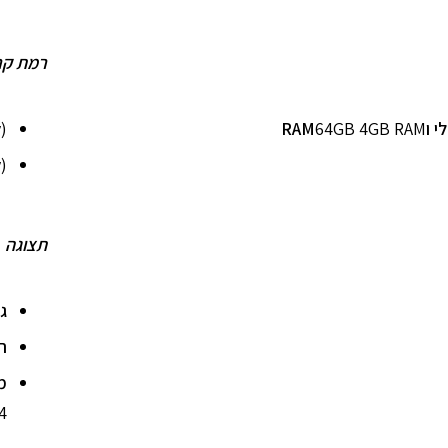
רמת קר
וRAM
64GB 4GB RAM
)
)
תצוגה
ג
ר
מ
4