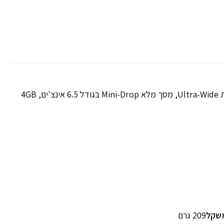
realme C15, סמארטפון בעל סוללת 6000mAh עם טעינה מהירה 18W, ארבע מצלמות Ultra-Wide, מסך מלא Mini-Drop בגודל 6.5 אינצ'ים, 4GB
שקל
209 גרם