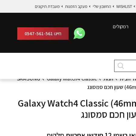
WISHLIST
החשבון שלי
מעקב הזמנות
מעבדת תיקונים
רמקולים
חייגו
0547-561-561
ד הבית
חנות
Galaxy Watch4 Classic
SAMSUNG
עון חכם סמסונג
Galaxy Watch4 Classic (46m
ון חכם סמסונג
רשמי 12 חודשי אחריות
סלקום