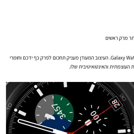
ר מרק ראשים
יש דברים שנראים על-זמניים, כמו המסגרת המסתובבת והמסך החי של Galaxy Watch4 Classic. העיצוב המעודן מעניק תחכום לפרק כף ידכם וחומרי
 העוצמתית והאינטואיטיבית שלו.