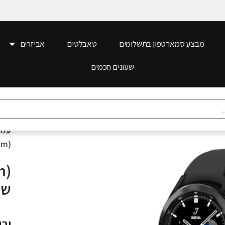
מבצע סמארטפון בתשלומים
טאבלטים
אביזרים
שעונים חכמים
עמו
(46mm) ש
m)
שע
יבואן 