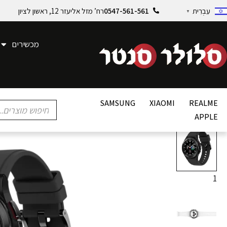
0547-561-561
רח’ מזל אליעזר 12, ראשון לציון
עִבְרִית
▼
מכשירים
SAMSUNG
XIAOMI
REALME
APPLE
1