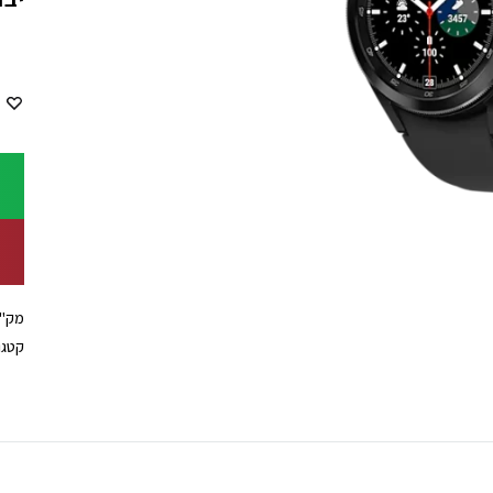
מק"
קטגו