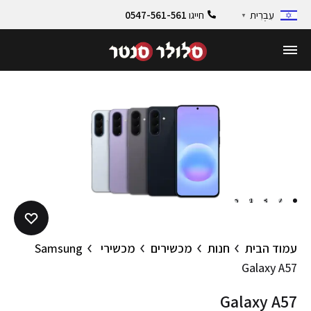
חייגו
0547-561-561
עִבְרִית
▼
5
4
3
2
1
עמוד הבית
חנות
מכשירים
מכשירי Samsung
Galaxy A57
Galaxy A57