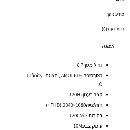
מידע נוסף
חוות דעת (0)
תצוגה
גודל מסך
6.7
מסך
סופר +AMOLED , תצוגת Infinity-
O
קצב רענון
120Hz
רזולצייה
1080×2340 (FHD+)
בהירות
1200Nits
עומק צבע
16M