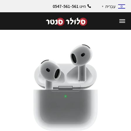
חייגו
0547-561-561
עִבְרִית
▼