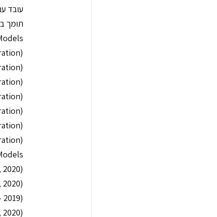
עובד עם מכ
תומך ב:
Models
ration)
ration)
(iPad Pro 12.9-inch (4th generation
(iPad Pro 12.9-inch (3rd generation
(iPad Pro 11-inch (2nd generation
(iPad Pro 11-inch (1st generation
(iPad Air (4th generation
Models
, 2020)
(MacBook Air (Retina, 13-inch, 2020
(MacBook Air (Retina, 13-inch, 2018 – 2019
(MacBook Pro (13-inch, 2020