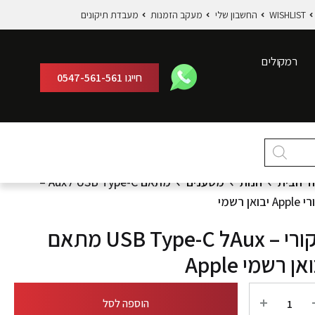
WISHLIST
החשבון שלי
מעקב הזמנות
מעבדת תיקונים
רמקולים
חייגו
0547-561-561
ד הבית
חנות
מטענים
מתאם USB Type-C לAux –
יבואן רשמי
מתאם USB Type-C לAux – מקורי
Ap יבואן רשמי
הוספה לסל