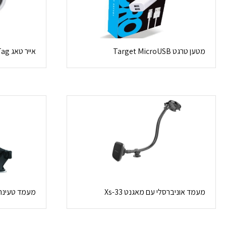
מטען טרגט Target MicroUSB
אייר טאג Apple AirTag – ארבע יחידות
מעמד אוניברסלי עם מאגנט Xs-33
מעמד טעינה א