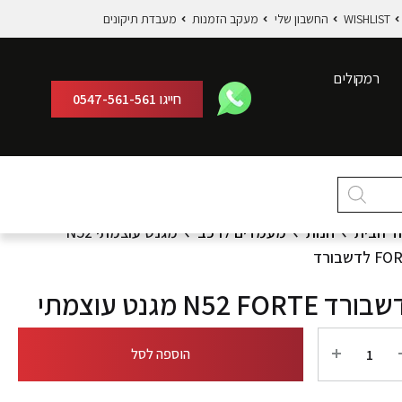
WISHLIST
החשבון שלי
מעקב הזמנות
מעבדת תיקונים
רמקולים
חייגו
0547-561-561
ד הבית
חנות
מעמדים לרכב
מגנט עוצמתי N52
לדשבורד
וצמתי N52 FORTE לדשבורד
הוספה לסל