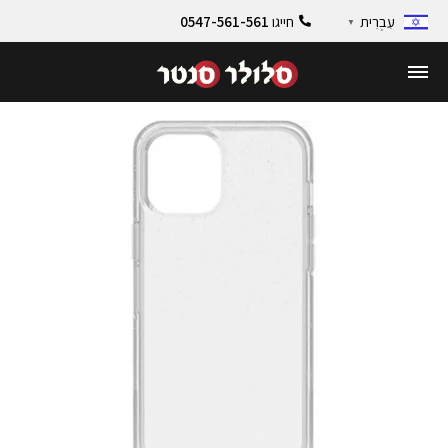
חייגו
0547-561-561
עִבְרִית
▼