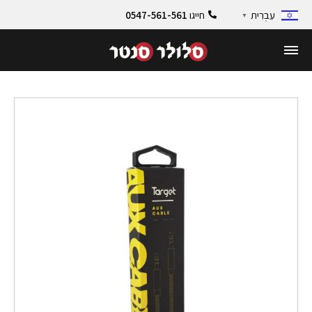
חייגו
0547-561-561
עִבְרִית
▼