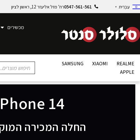
0547-561-561
רח’ מזל אליעזר 12, ראשון לציון
עִבְרִית
▼
מכשירים
SAMSUNG
XIAOMI
REALME
APPLE
iPhone 14
החלה המכירה המוק